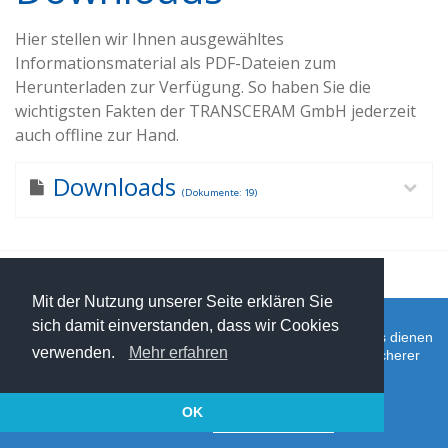
Hier stellen wir Ihnen ausgewähltes
Informationsmaterial als PDF-Dateien zum
Herunterladen zur Verfügung. So haben Sie die
wichtigsten Fakten der TRANSCERAM GmbH jederzeit
auch offline zur Hand.
Downloads
(Dokumente: 19)
© 2026
Transceram GmbH
Kontakt
|
Datenschutz
|
Impressum
Mit der Nutzung unserer Seite erklären Sie
sich damit einverstanden, dass wir Cookies
Unsere Internetseite verwendet teilweise Cookies. Cookies dienen
verwenden.
Mehr erfahren
dazu, unsere Website nutzerfreundlicher, effektiver und sicherer
zu machen.
OK
Öffnen Sie die Einstellungen:
Alle akzeptieren